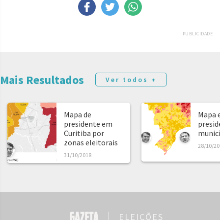
PUBLICIDADE
Mais Resultados
Ver todos +
Mapa de
Mapa e
presidente em
presid
Curitiba por
municíp
zonas eleitorais
28/10/20
31/10/2018
ELEIÇÕES