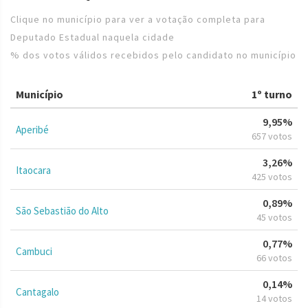
Clique no município para ver a votação completa para
Deputado Estadual naquela cidade
% dos votos válidos recebidos pelo candidato no município
Município
1º turno
9,95%
Aperibé
657 votos
3,26%
Itaocara
425 votos
0,89%
São Sebastião do Alto
45 votos
0,77%
Cambuci
66 votos
0,14%
Cantagalo
14 votos