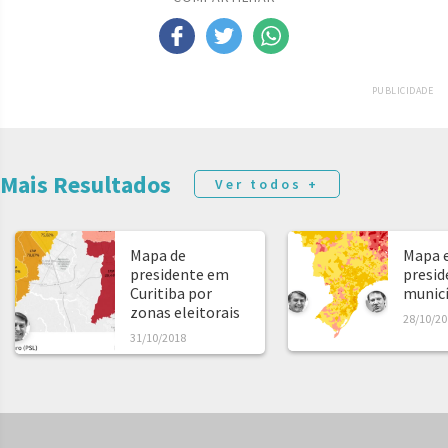
PUBLICIDADE
Mais Resultados
Ver todos +
Mapa de
Mapa e
presidente em
presid
Curitiba por
municíp
zonas eleitorais
28/10/20
31/10/2018