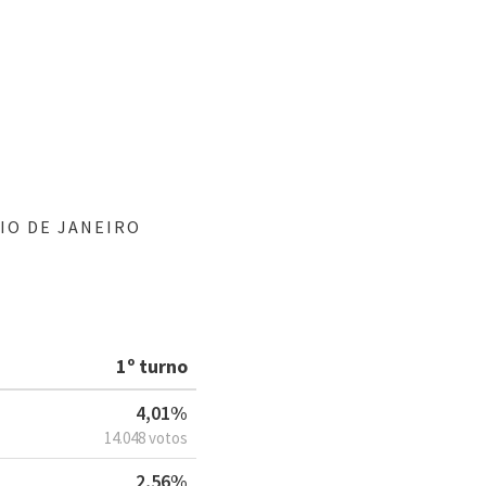
IO DE JANEIRO
1º turno
4,01%
14.048 votos
2,56%