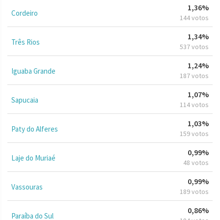
1,36%
Cordeiro
144 votos
1,34%
Três Rios
537 votos
1,24%
Iguaba Grande
187 votos
1,07%
Sapucaia
114 votos
1,03%
Paty do Alferes
159 votos
0,99%
Laje do Muriaé
48 votos
0,99%
Vassouras
189 votos
0,86%
Paraíba do Sul