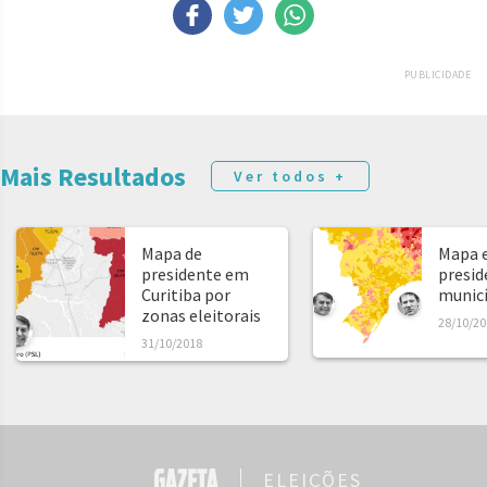
PUBLICIDADE
Mais Resultados
Ver todos +
Mapa de
Mapa e
presidente em
presid
Curitiba por
municíp
zonas eleitorais
28/10/20
31/10/2018
ELEIÇÕES