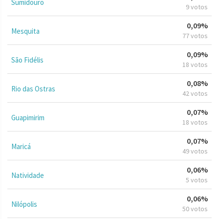
Sumidouro
9 votos
0,09%
Mesquita
77 votos
0,09%
São Fidélis
18 votos
0,08%
Rio das Ostras
42 votos
0,07%
Guapimirim
18 votos
0,07%
Maricá
49 votos
0,06%
Natividade
5 votos
0,06%
Nilópolis
50 votos