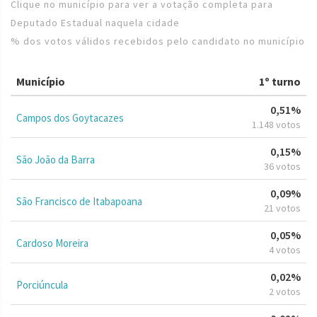
Clique no município para ver a votação completa para
Deputado Estadual naquela cidade
% dos votos válidos recebidos pelo candidato no município
Município
1º turno
0,51%
Campos dos Goytacazes
1.148 votos
0,15%
São João da Barra
36 votos
0,09%
São Francisco de Itabapoana
21 votos
0,05%
Cardoso Moreira
4 votos
0,02%
Porciúncula
2 votos