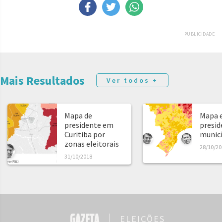
PUBLICIDADE
Mais Resultados
Ver todos +
Mapa de
Mapa e
presidente em
presid
Curitiba por
municíp
zonas eleitorais
28/10/20
31/10/2018
ELEIÇÕES