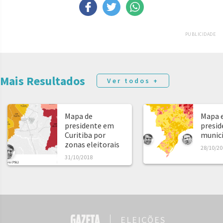
PUBLICIDADE
Mais Resultados
Ver todos +
Mapa de
Mapa e
presidente em
presid
Curitiba por
municíp
zonas eleitorais
28/10/20
31/10/2018
ELEIÇÕES