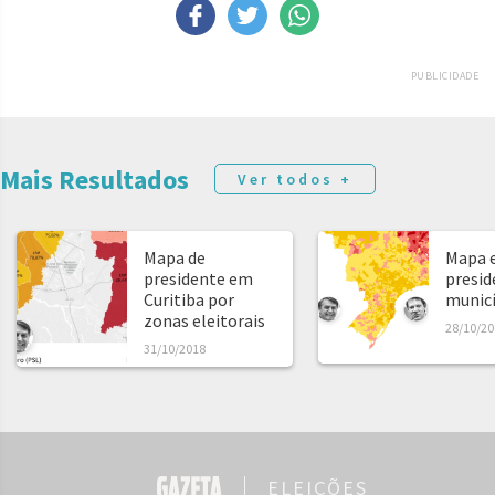
PUBLICIDADE
Mais Resultados
Ver todos +
Mapa de
Mapa e
presidente em
presid
Curitiba por
municíp
zonas eleitorais
28/10/20
31/10/2018
ELEIÇÕES