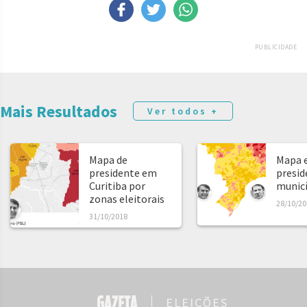
PUBLICIDADE
Mais Resultados
Ver todos +
Mapa de
Mapa e
presidente em
presid
Curitiba por
municíp
zonas eleitorais
28/10/20
31/10/2018
ELEIÇÕES