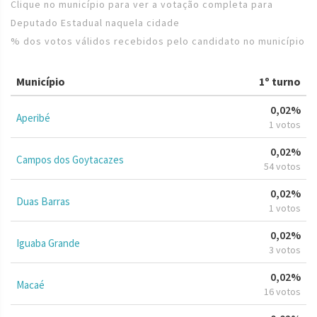
Clique no município para ver a votação completa para
Deputado Estadual naquela cidade
% dos votos válidos recebidos pelo candidato no município
Município
1º turno
0,02%
Aperibé
1 votos
0,02%
Campos dos Goytacazes
54 votos
0,02%
Duas Barras
1 votos
0,02%
Iguaba Grande
3 votos
0,02%
Macaé
16 votos