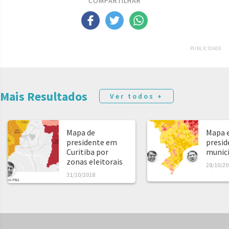
COMPARTILHAR
PUBLICIDADE
Mais Resultados
Ver todos +
Mapa de
Mapa e
presidente em
presid
Curitiba por
municíp
zonas eleitorais
28/10/20
31/10/2018