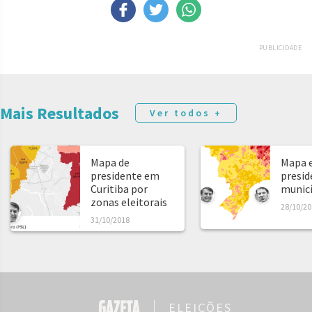
PUBLICIDADE
Mais Resultados
Ver todos +
Mapa de
Mapa e
presidente em
presid
Curitiba por
municíp
zonas eleitorais
28/10/20
31/10/2018
ELEIÇÕES