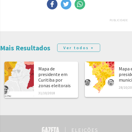
PUBLICIDADE
Mais Resultados
Ver todos +
Mapa de
Mapa e
presidente em
presid
Curitiba por
municíp
zonas eleitorais
28/10/20
31/10/2018
ELEIÇÕES