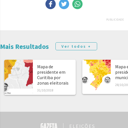
PUBLICIDADE
Mais Resultados
Ver todos +
Mapa de
Mapa e
presidente em
presid
Curitiba por
municíp
zonas eleitorais
28/10/20
31/10/2018
ELEIÇÕES