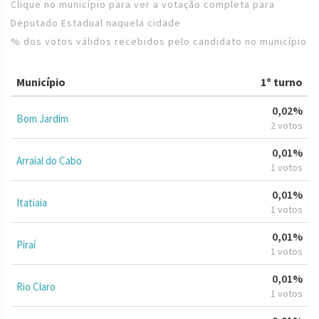
Clique no município para ver a votação completa para
Deputado Estadual naquela cidade
% dos votos válidos recebidos pelo candidato no município
Município
1º turno
0,02%
Bom Jardim
2 votos
0,01%
Arraial do Cabo
1 votos
0,01%
Itatiaia
1 votos
0,01%
Piraí
1 votos
0,01%
Rio Claro
1 votos