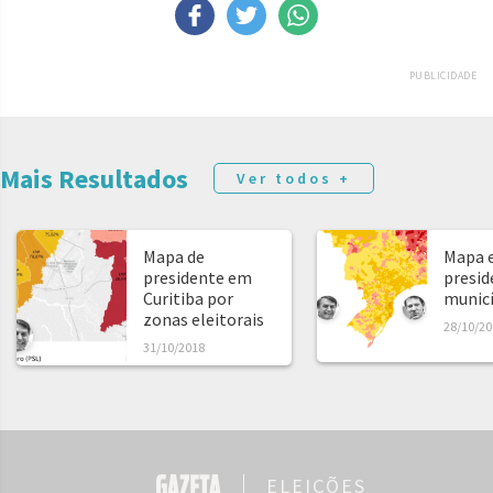
PUBLICIDADE
Mais Resultados
Ver todos +
Mapa de
Mapa e
presidente em
presid
Curitiba por
municíp
zonas eleitorais
28/10/20
31/10/2018
ELEIÇÕES