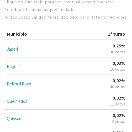
Clique no município para ver a votação completa para
Deputado Estadual naquela cidade
% dos votos válidos recebidos pelo candidato no município
Município
1º turno
0,29%
Japeri
136 votos
0,03%
Itaguaí
16 votos
0,02%
Belford Roxo
40 votos
0,02%
Queimados
11 votos
0,02%
Quissamã
2 votos