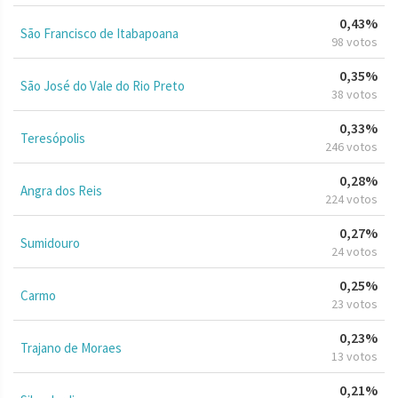
0,43%
São Francisco de Itabapoana
98 votos
0,35%
São José do Vale do Rio Preto
38 votos
0,33%
Teresópolis
246 votos
0,28%
Angra dos Reis
224 votos
0,27%
Sumidouro
24 votos
0,25%
Carmo
23 votos
0,23%
Trajano de Moraes
13 votos
0,21%