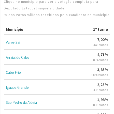
Clique no município para ver a votação completa para
Deputado Estadual naquela cidade
% dos votos válidos recebidos pelo candidato no município
Município
1º turno
7,00%
Varre-Sai
348 votos
4,71%
Arraial do Cabo
874 votos
3,85%
Cabo Frio
3.690 votos
2,23%
Iguaba Grande
335 votos
1,98%
São Pedro da Aldeia
838 votos