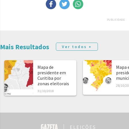
PUBLICIDADE
Mais Resultados
Ver todos +
Mapa de
Mapa e
presidente em
presid
Curitiba por
municíp
zonas eleitorais
28/10/20
31/10/2018
ELEIÇÕES