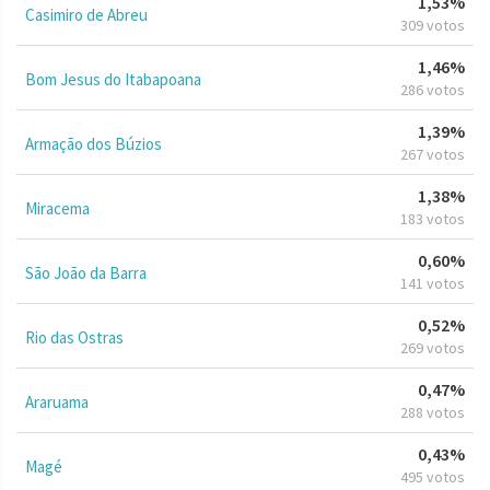
1,53%
Casimiro de Abreu
309 votos
1,46%
Bom Jesus do Itabapoana
286 votos
1,39%
Armação dos Búzios
267 votos
1,38%
Miracema
183 votos
0,60%
São João da Barra
141 votos
0,52%
Rio das Ostras
269 votos
0,47%
Araruama
288 votos
0,43%
Magé
495 votos