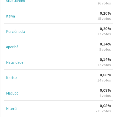
Silva Jardim
26 votos
0,20%
Italva
15 votos
0,20%
Porciúncula
17 votos
0,14%
Aperibé
9 votos
0,14%
Natividade
12 votos
0,08%
Itatiaia
14 votos
0,08%
Macuco
4 votos
0,08%
Niterói
211 votos