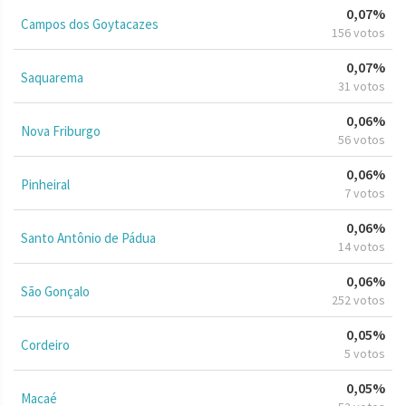
0,07%
Campos dos Goytacazes
156 votos
0,07%
Saquarema
31 votos
0,06%
Nova Friburgo
56 votos
0,06%
Pinheiral
7 votos
0,06%
Santo Antônio de Pádua
14 votos
0,06%
São Gonçalo
252 votos
0,05%
Cordeiro
5 votos
0,05%
Macaé