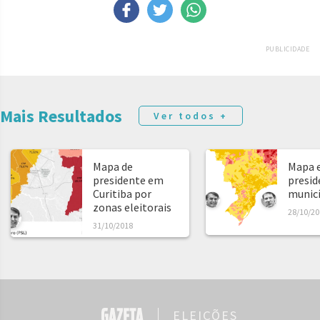
PUBLICIDADE
Mais Resultados
Ver todos +
Mapa de
Mapa e
presidente em
presid
Curitiba por
municíp
zonas eleitorais
28/10/20
31/10/2018
ELEIÇÕES