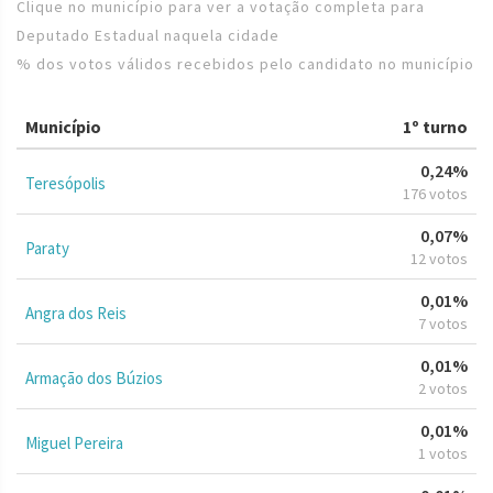
Clique no município para ver a votação completa para
Deputado Estadual naquela cidade
% dos votos válidos recebidos pelo candidato no município
Município
1º turno
0,24%
Teresópolis
176 votos
0,07%
Paraty
12 votos
0,01%
Angra dos Reis
7 votos
0,01%
Armação dos Búzios
2 votos
0,01%
Miguel Pereira
1 votos