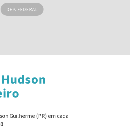
DEP. FEDERAL
r Hudson
eiro
dson Guilherme (PR) em cada
18