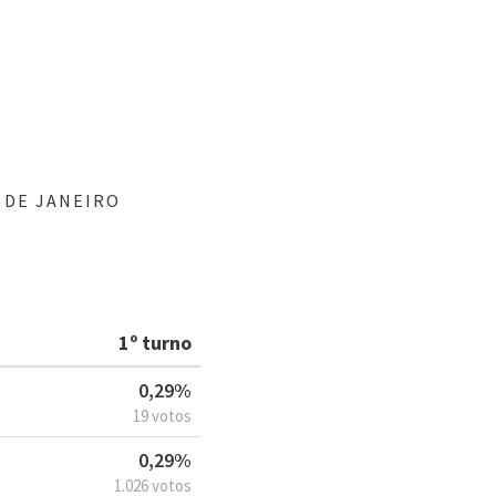
 DE JANEIRO
1º turno
0,29%
19 votos
0,29%
1.026 votos