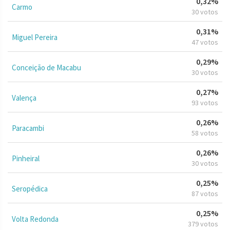
0,32%
Carmo
30 votos
0,31%
Miguel Pereira
47 votos
0,29%
Conceição de Macabu
30 votos
0,27%
Valença
93 votos
0,26%
Paracambi
58 votos
0,26%
Pinheiral
30 votos
0,25%
Seropédica
87 votos
0,25%
Volta Redonda
379 votos