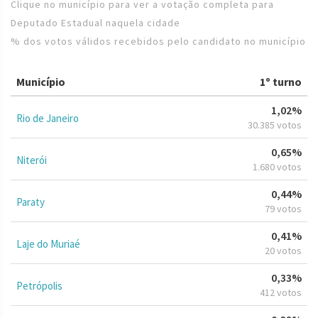
Clique no município para ver a votação completa para
Deputado Estadual naquela cidade
% dos votos válidos recebidos pelo candidato no município
Município
1º turno
1,02%
Rio de Janeiro
30.385 votos
0,65%
Niterói
1.680 votos
0,44%
Paraty
79 votos
0,41%
Laje do Muriaé
20 votos
0,33%
Petrópolis
412 votos