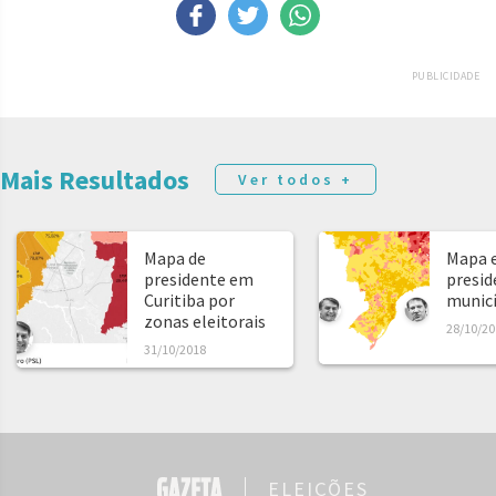
PUBLICIDADE
Mais Resultados
Ver todos +
Mapa de
Mapa e
presidente em
presid
Curitiba por
municíp
zonas eleitorais
28/10/20
31/10/2018
ELEIÇÕES