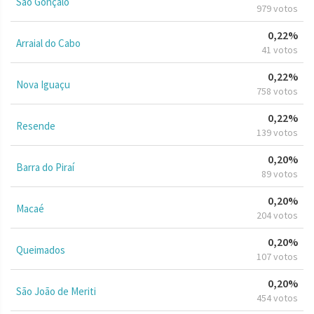
São Gonçalo
979 votos
0,22%
Arraial do Cabo
41 votos
0,22%
Nova Iguaçu
758 votos
0,22%
Resende
139 votos
0,20%
Barra do Piraí
89 votos
0,20%
Macaé
204 votos
0,20%
Queimados
107 votos
0,20%
São João de Meriti
454 votos