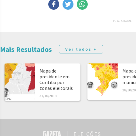
PUBLICIDADE
Mais Resultados
Ver todos +
Mapa de
Mapa e
presidente em
presid
Curitiba por
municíp
zonas eleitorais
28/10/20
31/10/2018
ELEIÇÕES