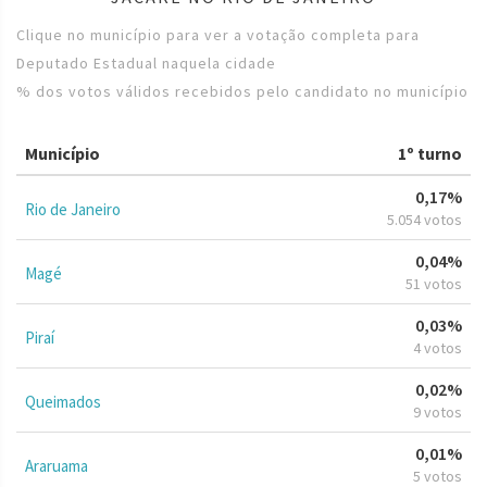
Clique no município para ver a votação completa para
Deputado Estadual naquela cidade
% dos votos válidos recebidos pelo candidato no município
Município
1º turno
0,17%
Rio de Janeiro
5.054 votos
0,04%
Magé
51 votos
0,03%
Piraí
4 votos
0,02%
Queimados
9 votos
0,01%
Araruama
5 votos