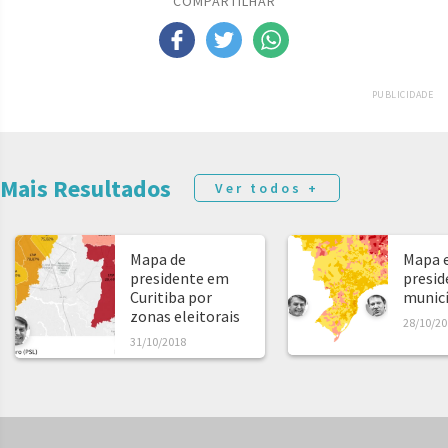
COMPARTILHAR
PUBLICIDADE
Mais Resultados
Ver todos +
Mapa de
Mapa e
presidente em
presid
Curitiba por
municíp
zonas eleitorais
28/10/20
31/10/2018