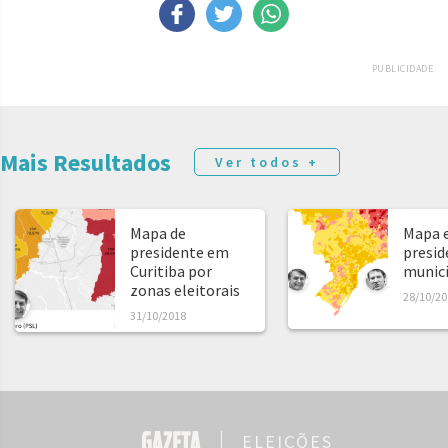
PUBLICIDADE
Mais Resultados
Ver todos +
Mapa de
Mapa e
presidente em
presid
Curitiba por
municíp
zonas eleitorais
28/10/20
31/10/2018
ELEIÇÕES