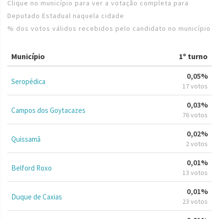
Clique no município para ver a votação completa para
Deputado Estadual naquela cidade
% dos votos válidos recebidos pelo candidato no município
Município
1º turno
0,05%
Seropédica
17 votos
0,03%
Campos dos Goytacazes
76 votos
0,02%
Quissamã
2 votos
0,01%
Belford Roxo
13 votos
0,01%
Duque de Caxias
23 votos