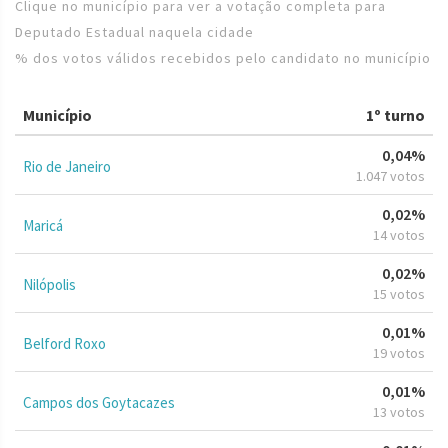
Clique no município para ver a votação completa para
Deputado Estadual naquela cidade
% dos votos válidos recebidos pelo candidato no município
Município
1º turno
0,04%
Rio de Janeiro
1.047 votos
0,02%
Maricá
14 votos
0,02%
Nilópolis
15 votos
0,01%
Belford Roxo
19 votos
0,01%
Campos dos Goytacazes
13 votos