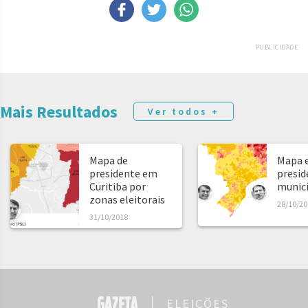
PUBLICIDADE
Mais Resultados
Ver todos +
Mapa de
Mapa e
presidente em
presid
Curitiba por
municíp
zonas eleitorais
28/10/20
31/10/2018
ELEIÇÕES