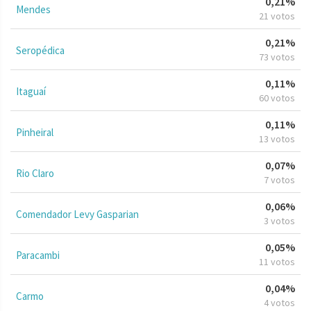
0,21%
Mendes
21 votos
0,21%
Seropédica
73 votos
0,11%
Itaguaí
60 votos
0,11%
Pinheiral
13 votos
0,07%
Rio Claro
7 votos
0,06%
Comendador Levy Gasparian
3 votos
0,05%
Paracambi
11 votos
0,04%
Carmo
4 votos