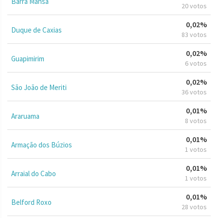
Barra Mansa
20 votos
0,02%
Duque de Caxias
83 votos
0,02%
Guapimirim
6 votos
0,02%
São João de Meriti
36 votos
0,01%
Araruama
8 votos
0,01%
Armação dos Búzios
1 votos
0,01%
Arraial do Cabo
1 votos
0,01%
Belford Roxo
28 votos