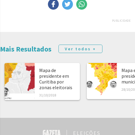
PUBLICIDADE
Mais Resultados
Ver todos +
Mapa de
Mapa e
presidente em
presid
Curitiba por
municíp
zonas eleitorais
28/10/20
31/10/2018
ELEIÇÕES