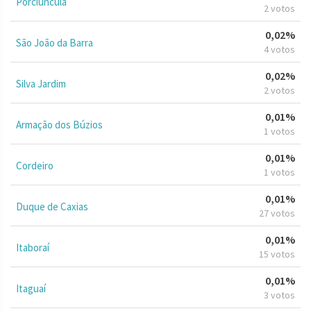
Porciúncula
2 votos
0,02%
São João da Barra
4 votos
0,02%
Silva Jardim
2 votos
0,01%
Armação dos Búzios
1 votos
0,01%
Cordeiro
1 votos
0,01%
Duque de Caxias
27 votos
0,01%
Itaboraí
15 votos
0,01%
Itaguaí
3 votos