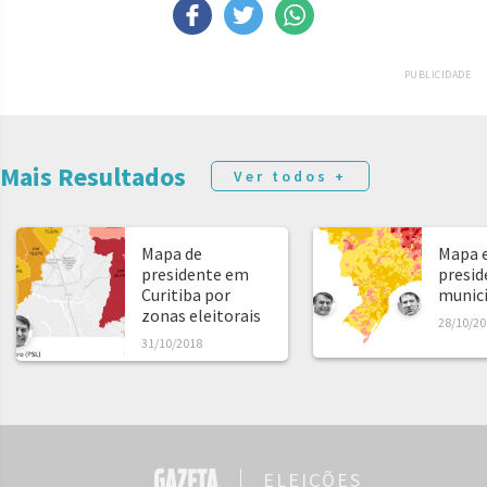
PUBLICIDADE
Mais Resultados
Ver todos +
Mapa de
Mapa e
presidente em
presid
Curitiba por
municíp
zonas eleitorais
28/10/20
31/10/2018
ELEIÇÕES