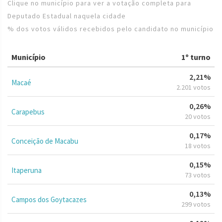
Clique no município para ver a votação completa para
Deputado Estadual naquela cidade
% dos votos válidos recebidos pelo candidato no município
Município
1º turno
2,21%
Macaé
2.201 votos
0,26%
Carapebus
20 votos
0,17%
Conceição de Macabu
18 votos
0,15%
Itaperuna
73 votos
0,13%
Campos dos Goytacazes
299 votos