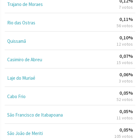
0,12%
Trajano de Moraes
7 votos
0,11%
Rio das Ostras
56 votos
0,10%
Quissamã
12 votos
0,07%
Casimiro de Abreu
15 votos
0,06%
Laje do Muriaé
3 votos
0,05%
Cabo Frio
52 votos
0,05%
São Francisco de Itabapoana
11 votos
0,05%
São João de Meriti
105 votos