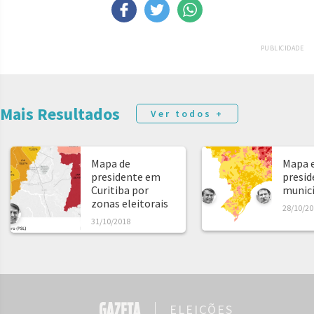
PUBLICIDADE
Mais Resultados
Ver todos +
Mapa de
Mapa e
presidente em
presid
Curitiba por
municíp
zonas eleitorais
28/10/20
31/10/2018
ELEIÇÕES