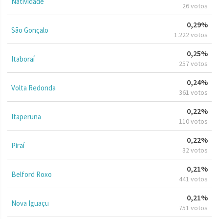
Natividade
26 votos
0,29%
São Gonçalo
1.222 votos
0,25%
Itaboraí
257 votos
0,24%
Volta Redonda
361 votos
0,22%
Itaperuna
110 votos
0,22%
Piraí
32 votos
0,21%
Belford Roxo
441 votos
0,21%
Nova Iguaçu
751 votos