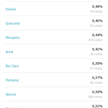
0,46%
Itatiaia
76 votos
0,45%
Quissamã
52 votos
0,44%
Mesquita
370 votos
0,41%
Areal
26 votos
0,38%
Rio Claro
37 votos
0,37%
Pinheiral
43 votos
0,36%
Niterói
926 votos
0,31%