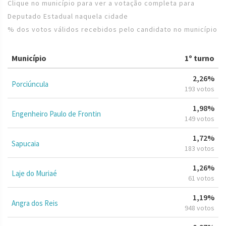
Clique no município para ver a votação completa para
Deputado Estadual naquela cidade
% dos votos válidos recebidos pelo candidato no município
Município
1º turno
2,26%
Porciúncula
193 votos
1,98%
Engenheiro Paulo de Frontin
149 votos
1,72%
Sapucaia
183 votos
1,26%
Laje do Muriaé
61 votos
1,19%
Angra dos Reis
948 votos