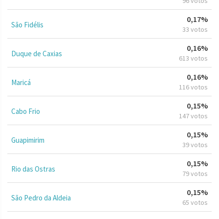
96 votos
0,17%
São Fidélis
33 votos
0,16%
Duque de Caxias
613 votos
0,16%
Maricá
116 votos
0,15%
Cabo Frio
147 votos
0,15%
Guapimirim
39 votos
0,15%
Rio das Ostras
79 votos
0,15%
São Pedro da Aldeia
65 votos