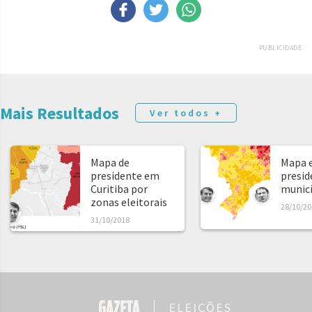
PUBLICIDADE
Mais Resultados
Ver todos +
Mapa de
Mapa e
presidente em
presid
Curitiba por
municíp
zonas eleitorais
28/10/20
31/10/2018
ELEIÇÕES