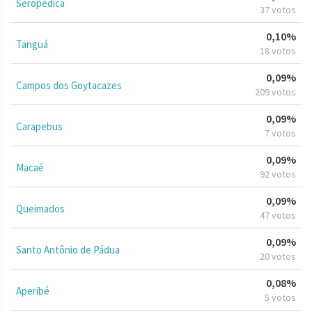
Seropédica
37 votos
0,10%
Tanguá
18 votos
0,09%
Campos dos Goytacazes
209 votos
0,09%
Carapebus
7 votos
0,09%
Macaé
92 votos
0,09%
Queimados
47 votos
0,09%
Santo Antônio de Pádua
20 votos
0,08%
Aperibé
5 votos