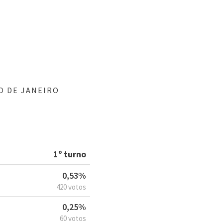
O DE JANEIRO
1º turno
0,53%
420 votos
0,25%
60 votos