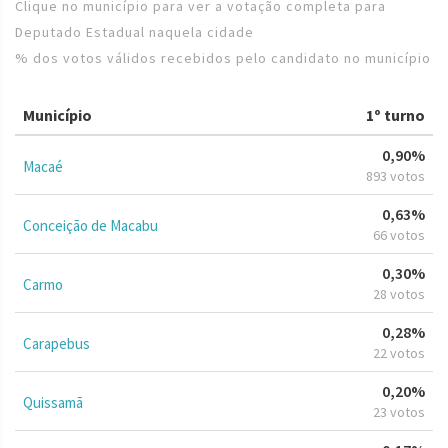
Clique no município para ver a votação completa para
Deputado Estadual naquela cidade
% dos votos válidos recebidos pelo candidato no município
Município
1º turno
0,90%
Macaé
893 votos
0,63%
Conceição de Macabu
66 votos
0,30%
Carmo
28 votos
0,28%
Carapebus
22 votos
0,20%
Quissamã
23 votos