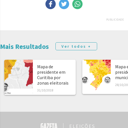
PUBLICIDADE
Mais Resultados
Ver todos +
Mapa de
Mapa e
presidente em
presid
Curitiba por
municíp
zonas eleitorais
28/10/20
31/10/2018
ELEIÇÕES