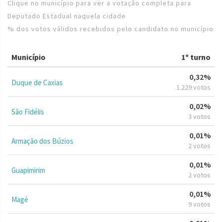
Clique no município para ver a votação completa para
Deputado Estadual naquela cidade
% dos votos válidos recebidos pelo candidato no município
Município
1º turno
0,32%
Duque de Caxias
1.229 votos
0,02%
São Fidélis
3 votos
0,01%
Armação dos Búzios
2 votos
0,01%
Guapimirim
2 votos
0,01%
Magé
9 votos