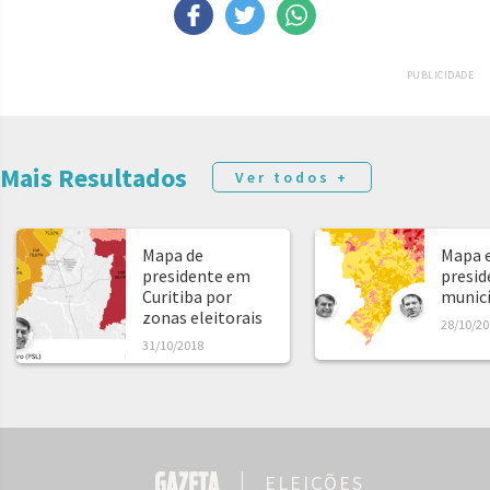
PUBLICIDADE
Mais Resultados
Ver todos +
Mapa de
Mapa e
presidente em
presid
Curitiba por
municíp
zonas eleitorais
28/10/20
31/10/2018
ELEIÇÕES