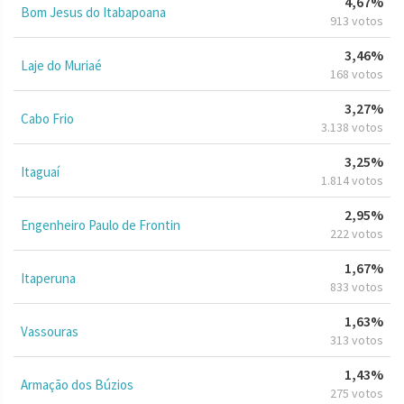
4,67%
Bom Jesus do Itabapoana
913 votos
3,46%
Laje do Muriaé
168 votos
3,27%
Cabo Frio
3.138 votos
3,25%
Itaguaí
1.814 votos
2,95%
Engenheiro Paulo de Frontin
222 votos
1,67%
Itaperuna
833 votos
1,63%
Vassouras
313 votos
1,43%
Armação dos Búzios
275 votos