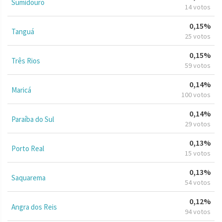
Sumidouro
14 votos
0,15%
Tanguá
25 votos
0,15%
Três Rios
59 votos
0,14%
Maricá
100 votos
0,14%
Paraíba do Sul
29 votos
0,13%
Porto Real
15 votos
0,13%
Saquarema
54 votos
0,12%
Angra dos Reis
94 votos