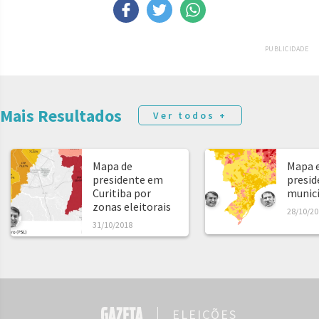
PUBLICIDADE
Mais Resultados
Ver todos +
Mapa de
Mapa e
presidente em
presid
Curitiba por
municíp
zonas eleitorais
28/10/20
31/10/2018
ELEIÇÕES