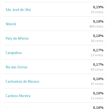
0,19%
São José de Ubá
10 votos
0,18%
Niterói
469 votos
0,18%
Paty do Alferes
28 votos
0,17%
Carapebus
13 votos
0,17%
Rio das Ostras
89 votos
0,16%
Cachoeiras de Macacu
47 votos
0,16%
Cardoso Moreira
12 votos
0,16%