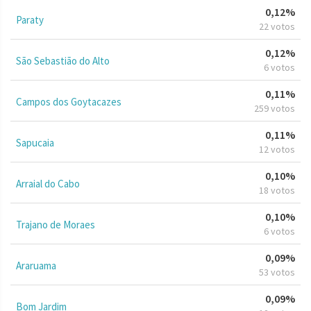
0,12%
Paraty
22 votos
0,12%
São Sebastião do Alto
6 votos
0,11%
Campos dos Goytacazes
259 votos
0,11%
Sapucaia
12 votos
0,10%
Arraial do Cabo
18 votos
0,10%
Trajano de Moraes
6 votos
0,09%
Araruama
53 votos
0,09%
Bom Jardim