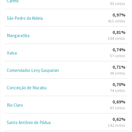
Carmo
93 votos
0,97%
São Pedro da Aldeia
411 votos
0,81%
Mangaratiba
194 votos
0,74%
Italva
57 votos
0,71%
Comendador Levy Gasparian
38 votos
0,70%
Conceição de Macabu
74 votos
0,69%
Rio Claro
67 votos
0,62%
Santo Antônio de Pádua
142 votos