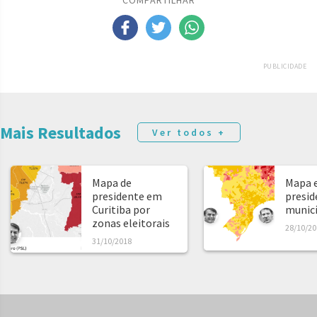
PUBLICIDADE
Mais Resultados
Ver todos +
Mapa de
Mapa e
presidente em
presid
Curitiba por
municíp
zonas eleitorais
28/10/20
31/10/2018