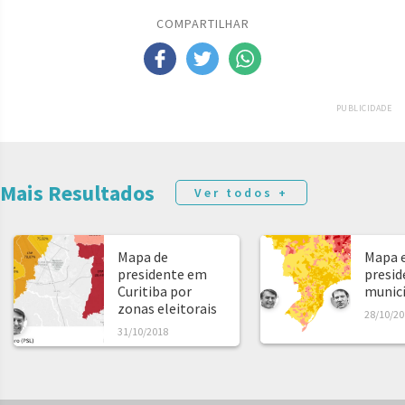
COMPARTILHAR
PUBLICIDADE
Mais Resultados
Ver todos +
Mapa de
Mapa e
presidente em
presid
Curitiba por
municíp
zonas eleitorais
28/10/20
31/10/2018