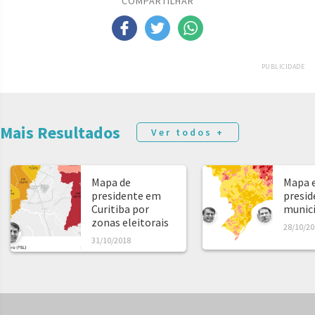
COMPARTILHAR
PUBLICIDADE
Mais Resultados
Ver todos +
Mapa de
Mapa e
presidente em
presid
Curitiba por
municíp
zonas eleitorais
28/10/20
31/10/2018