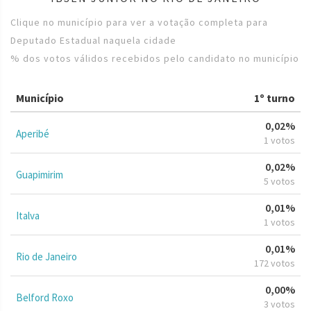
Clique no município para ver a votação completa para
Deputado Estadual naquela cidade
% dos votos válidos recebidos pelo candidato no município
Município
1º turno
0,02%
Aperibé
1 votos
0,02%
Guapimirim
5 votos
0,01%
Italva
1 votos
0,01%
Rio de Janeiro
172 votos
0,00%
Belford Roxo
3 votos