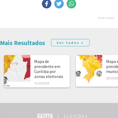
PUBLICIDADE
Mais Resultados
Ver todos +
Mapa de
Mapa e
presidente em
presid
Curitiba por
municíp
zonas eleitorais
28/10/20
31/10/2018
ELEIÇÕES