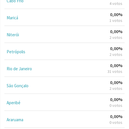
Cabo Frio
4 votos
0,00%
Maricá
1 votos
0,00%
Niterói
2 votos
0,00%
Petrópolis
2 votos
0,00%
Rio de Janeiro
31 votos
0,00%
São Gonçalo
2 votos
0,00%
Aperibé
0 votos
0,00%
Araruama
0 votos