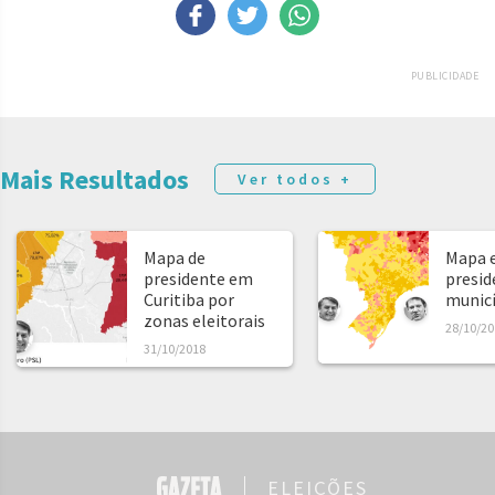
PUBLICIDADE
Mais Resultados
Ver todos +
Mapa de
Mapa e
presidente em
presid
Curitiba por
municíp
zonas eleitorais
28/10/20
31/10/2018
ELEIÇÕES