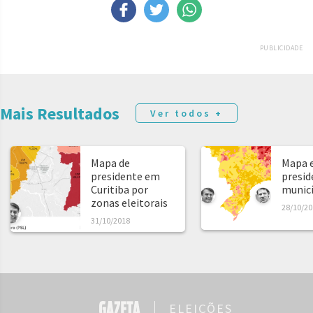
PUBLICIDADE
Mais Resultados
Ver todos +
Mapa de
Mapa e
presidente em
presid
Curitiba por
municíp
zonas eleitorais
28/10/20
31/10/2018
ELEIÇÕES