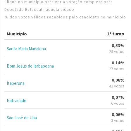
Clique no município para ver a votação completa para
Deputado Estadual naquela cidade
% dos votos válidos recebidos pelo candidato no município
Município
1º turno
0,53%
Santa Maria Madalena
29 votos
0,14%
Bom Jesus do Itabapoana
27 votos
0,08%
Itaperuna
42 votos
0,07%
Natividade
6 votos
0,06%
São José de Ubá
3 votos