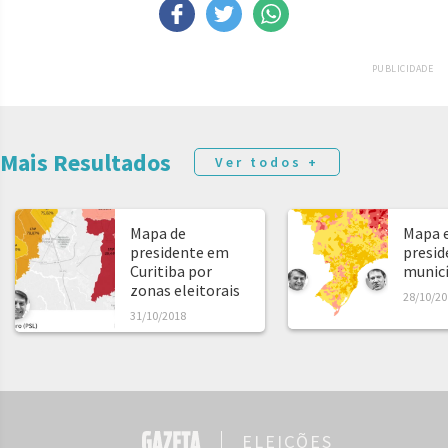
PUBLICIDADE
Mais Resultados
Ver todos +
Mapa de
Mapa e
presidente em
presid
Curitiba por
municíp
zonas eleitorais
28/10/20
31/10/2018
ELEIÇÕES