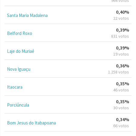
964 votos
0,40%
Santa Maria Madalena
22 votos
0,39%
Belford Roxo
831 votos
0,39%
Laje do Muriaé
19 votos
0,36%
Nova Iguaçu
1.258 votos
0,35%
Itaocara
46 votos
0,35%
Porciúncula
30 votos
0,34%
Bom Jesus do Itabapoana
66 votos