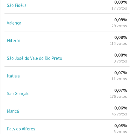
0,09%
São Fidélis
17 votos
0,09%
Valença
29 votos
0,08%
Niterói
215 votos
0,08%
São José do Vale do Rio Preto
9 votos
0,07%
Itatiaia
11 votos
0,07%
São Gonçalo
276 votos
0,06%
Maricá
46 votos
0,05%
Paty do Alferes
8 votos