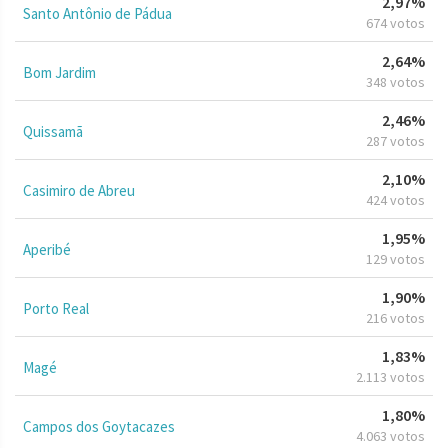
2,97%
Santo Antônio de Pádua
674 votos
2,64%
Bom Jardim
348 votos
2,46%
Quissamã
287 votos
2,10%
Casimiro de Abreu
424 votos
1,95%
Aperibé
129 votos
1,90%
Porto Real
216 votos
1,83%
Magé
2.113 votos
1,80%
Campos dos Goytacazes
4.063 votos