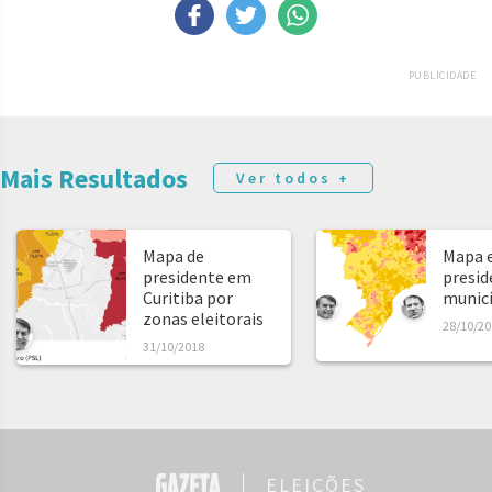
PUBLICIDADE
Mais Resultados
Ver todos +
Mapa de
Mapa e
presidente em
presid
Curitiba por
municíp
zonas eleitorais
28/10/20
31/10/2018
ELEIÇÕES