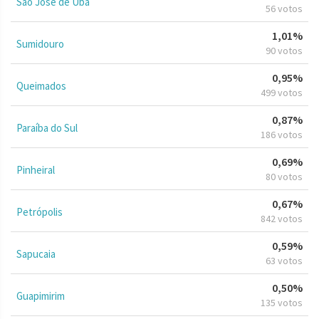
São José de Ubá
56 votos
1,01%
Sumidouro
90 votos
0,95%
Queimados
499 votos
0,87%
Paraíba do Sul
186 votos
0,69%
Pinheiral
80 votos
0,67%
Petrópolis
842 votos
0,59%
Sapucaia
63 votos
0,50%
Guapimirim
135 votos