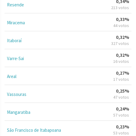
0,34%
Resende
213 votos
0,33%
Miracema
44 votos
0,32%
Itaboraí
327 votos
0,32%
Varre-Sai
16 votos
0,27%
Areal
17 votos
0,25%
Vassouras
47 votos
0,24%
Mangaratiba
57 votos
0,23%
São Francisco de Itabapoana
53 votos