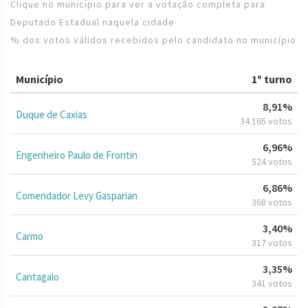
Clique no município para ver a votação completa para
Deputado Estadual naquela cidade
% dos votos válidos recebidos pelo candidato no município
Município
1º turno
8,91%
Duque de Caxias
34.165 votos
6,96%
Engenheiro Paulo de Frontin
524 votos
6,86%
Comendador Levy Gasparian
368 votos
3,40%
Carmo
317 votos
3,35%
Cantagalo
341 votos