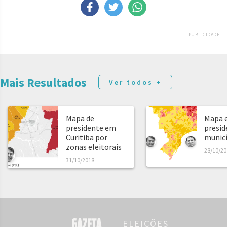
PUBLICIDADE
Mais Resultados
Ver todos +
Mapa de
Mapa e
presidente em
presid
Curitiba por
municíp
zonas eleitorais
28/10/20
31/10/2018
ELEIÇÕES