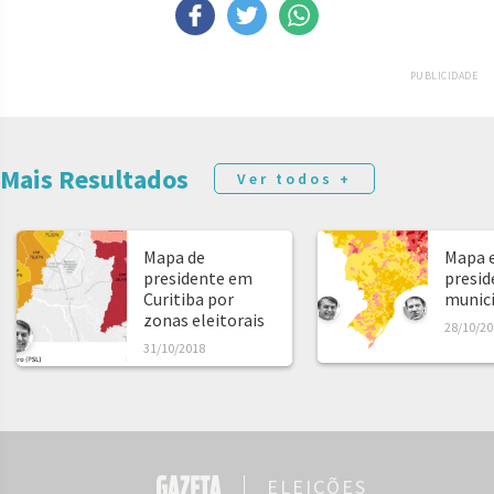
PUBLICIDADE
Mais Resultados
Ver todos +
Mapa de
Mapa e
presidente em
presid
Curitiba por
municíp
zonas eleitorais
28/10/20
31/10/2018
ELEIÇÕES