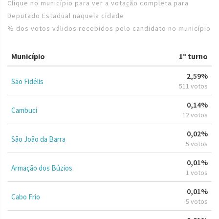
Clique no município para ver a votação completa para
Deputado Estadual naquela cidade
% dos votos válidos recebidos pelo candidato no município
Município
1º turno
2,59%
São Fidélis
511 votos
0,14%
Cambuci
12 votos
0,02%
São João da Barra
5 votos
0,01%
Armação dos Búzios
1 votos
0,01%
Cabo Frio
5 votos