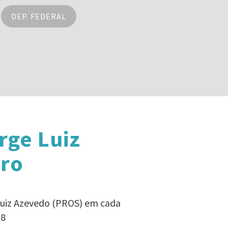
DEP. FEDERAL
rge Luiz
iro
Luiz Azevedo (PROS) em cada
18