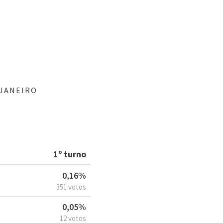
 JANEIRO
1º turno
0,16%
351 votos
0,05%
12 votos