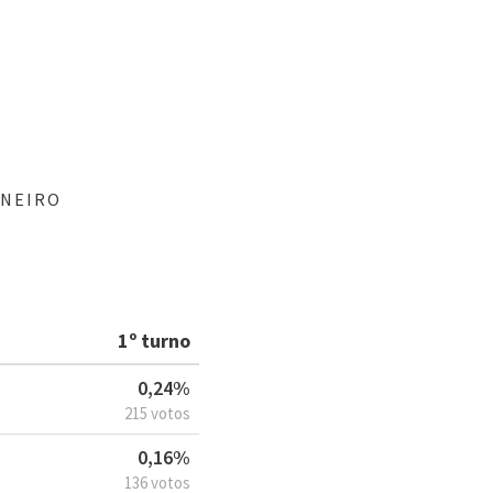
ANEIRO
1º turno
0,24%
215 votos
0,16%
136 votos