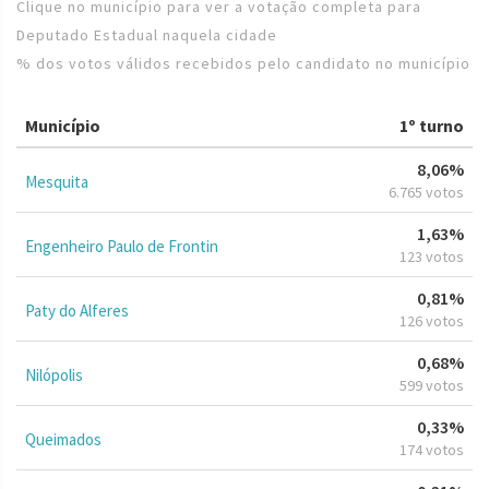
Clique no município para ver a votação completa para
Deputado Estadual naquela cidade
% dos votos válidos recebidos pelo candidato no município
Município
1º turno
8,06%
Mesquita
6.765 votos
1,63%
Engenheiro Paulo de Frontin
123 votos
0,81%
Paty do Alferes
126 votos
0,68%
Nilópolis
599 votos
0,33%
Queimados
174 votos