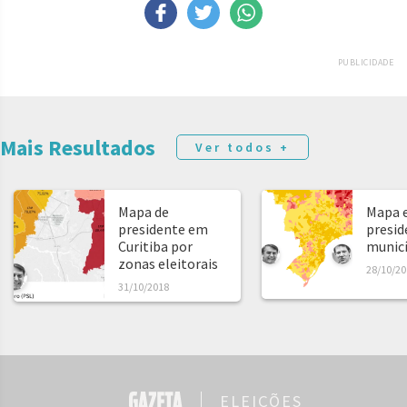
PUBLICIDADE
Mais Resultados
Ver todos +
Mapa de
Mapa e
presidente em
presid
Curitiba por
municíp
zonas eleitorais
28/10/20
31/10/2018
ELEIÇÕES