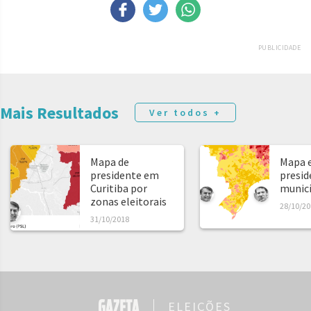
PUBLICIDADE
Mais Resultados
Ver todos +
Mapa de
Mapa e
presidente em
presid
Curitiba por
municíp
zonas eleitorais
28/10/20
31/10/2018
ELEIÇÕES