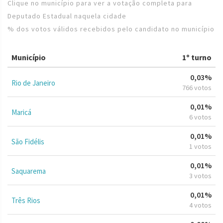
Clique no município para ver a votação completa para
Deputado Estadual naquela cidade
% dos votos válidos recebidos pelo candidato no município
Município
1º turno
0,03%
Rio de Janeiro
766 votos
0,01%
Maricá
6 votos
0,01%
São Fidélis
1 votos
0,01%
Saquarema
3 votos
0,01%
Três Rios
4 votos