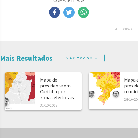
COMPARTILHAR
PUBLICIDADE
Mais Resultados
Ver todos +
Mapa de
Mapa e
presidente em
presid
Curitiba por
municíp
zonas eleitorais
28/10/20
31/10/2018