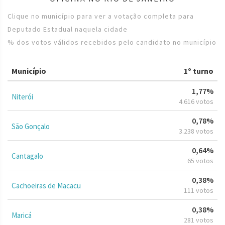
Clique no município para ver a votação completa para
Deputado Estadual naquela cidade
% dos votos válidos recebidos pelo candidato no município
Município
1º turno
1,77%
Niterói
4.616 votos
0,78%
São Gonçalo
3.238 votos
0,64%
Cantagalo
65 votos
0,38%
Cachoeiras de Macacu
111 votos
0,38%
Maricá
281 votos