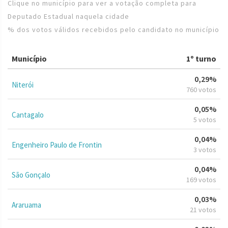
Clique no município para ver a votação completa para
Deputado Estadual naquela cidade
% dos votos válidos recebidos pelo candidato no município
Município
1º turno
0,29%
Niterói
760 votos
0,05%
Cantagalo
5 votos
0,04%
Engenheiro Paulo de Frontin
3 votos
0,04%
São Gonçalo
169 votos
0,03%
Araruama
21 votos