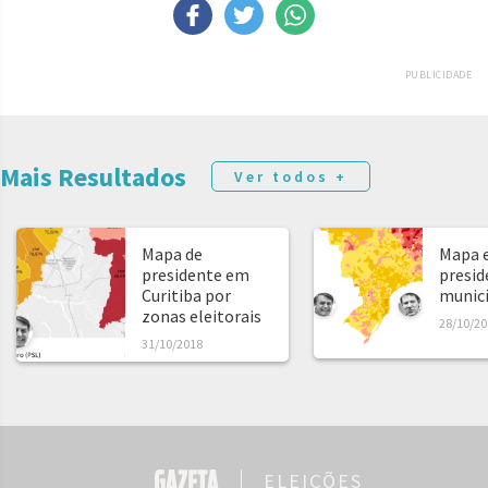
PUBLICIDADE
Mais Resultados
Ver todos +
Mapa de
Mapa e
presidente em
presid
Curitiba por
municíp
zonas eleitorais
28/10/20
31/10/2018
ELEIÇÕES