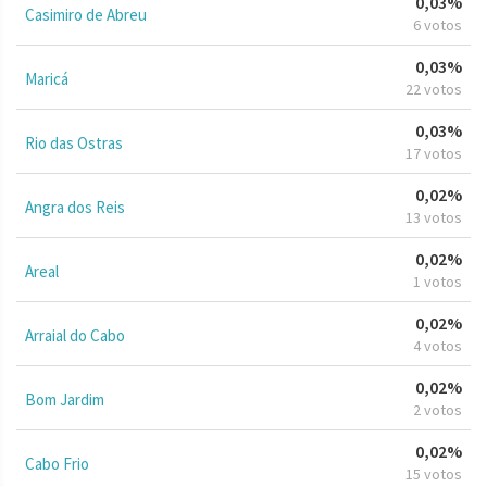
0,03%
Casimiro de Abreu
6 votos
0,03%
Maricá
22 votos
0,03%
Rio das Ostras
17 votos
0,02%
Angra dos Reis
13 votos
0,02%
Areal
1 votos
0,02%
Arraial do Cabo
4 votos
0,02%
Bom Jardim
2 votos
0,02%
Cabo Frio
15 votos