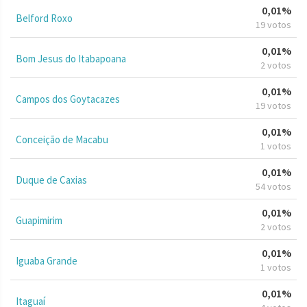
0,01%
Belford Roxo
19 votos
0,01%
Bom Jesus do Itabapoana
2 votos
0,01%
Campos dos Goytacazes
19 votos
0,01%
Conceição de Macabu
1 votos
0,01%
Duque de Caxias
54 votos
0,01%
Guapimirim
2 votos
0,01%
Iguaba Grande
1 votos
0,01%
Itaguaí