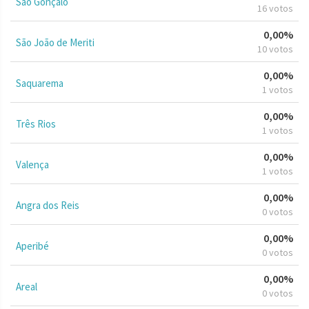
São Gonçalo
16 votos
0,00%
São João de Meriti
10 votos
0,00%
Saquarema
1 votos
0,00%
Três Rios
1 votos
0,00%
Valença
1 votos
0,00%
Angra dos Reis
0 votos
0,00%
Aperibé
0 votos
0,00%
Areal
0 votos