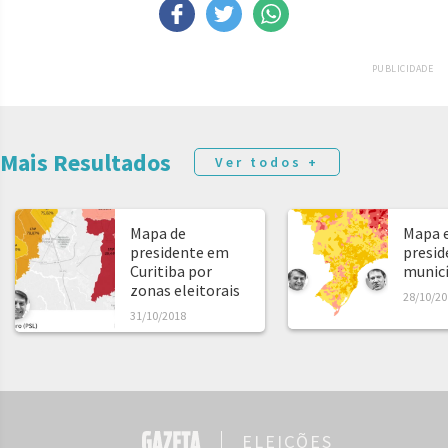
PUBLICIDADE
Mais Resultados
Ver todos +
Mapa de
Mapa e
presidente em
presid
Curitiba por
municíp
zonas eleitorais
28/10/20
31/10/2018
ELEIÇÕES