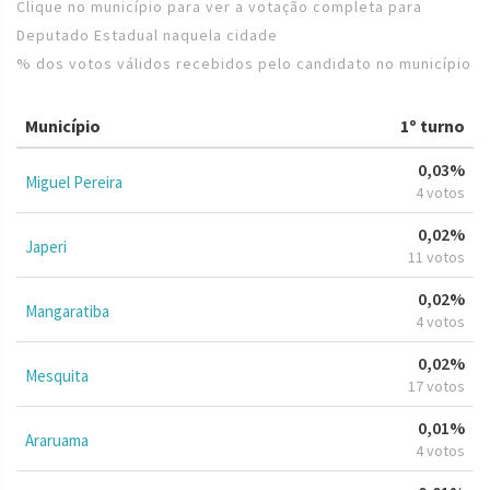
Clique no município para ver a votação completa para
Deputado Estadual naquela cidade
% dos votos válidos recebidos pelo candidato no município
Município
1º turno
0,03%
Miguel Pereira
4 votos
0,02%
Japeri
11 votos
0,02%
Mangaratiba
4 votos
0,02%
Mesquita
17 votos
0,01%
Araruama
4 votos