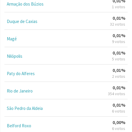
0,01%
Armação dos Búzios
1 votos
0,01%
Duque de Caxias
32 votos
0,01%
Magé
9 votos
0,01%
Nilópolis
5 votos
0,01%
Paty do Alferes
2 votos
0,01%
Rio de Janeiro
354 votos
0,01%
São Pedro da Aldeia
6 votos
0,00%
Belford Roxo
6 votos