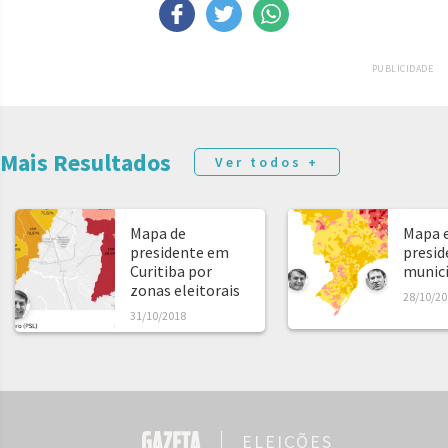
PUBLICIDADE
Mais Resultados
Ver todos +
Mapa de
Mapa e
presidente em
presid
Curitiba por
municíp
zonas eleitorais
28/10/20
31/10/2018
ELEIÇÕES