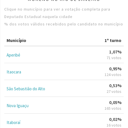
Clique no município para ver a votação completa para
Deputado Estadual naquela cidade
% dos votos válidos recebidos pelo candidato no município
Município
1º turno
1,07%
Aperibé
71 votos
0,95%
Itaocara
124 votos
0,53%
São Sebastião do Alto
27 votos
0,05%
Nova Iguaçu
165 votos
0,02%
Itaboraí
16 votos