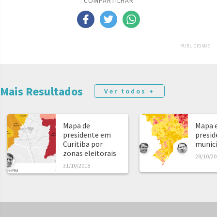
COMPARTILHAR
PUBLICIDADE
Mais Resultados
Ver todos +
Mapa de
Mapa e
presidente em
presid
Curitiba por
municíp
zonas eleitorais
28/10/20
31/10/2018