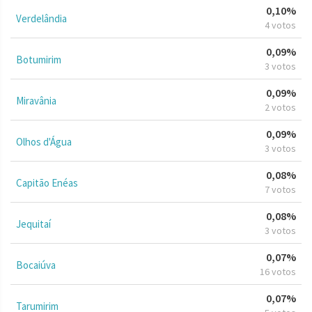
0,10%
Verdelândia
4 votos
0,09%
Botumirim
3 votos
0,09%
Miravânia
2 votos
0,09%
Olhos d'Água
3 votos
0,08%
Capitão Enéas
7 votos
0,08%
Jequitaí
3 votos
0,07%
Bocaiúva
16 votos
0,07%
Tarumirim