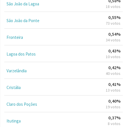
0,58%
São João da Lagoa
18 votos
0,55%
São João da Ponte
73 votos
0,54%
Fronteira
34 votos
0,43%
Lagoa dos Patos
10 votos
0,42%
Varzelândia
40 votos
0,41%
Cristália
13 votos
0,40%
Claro dos Poções
19 votos
0,37%
Itutinga
8 votos