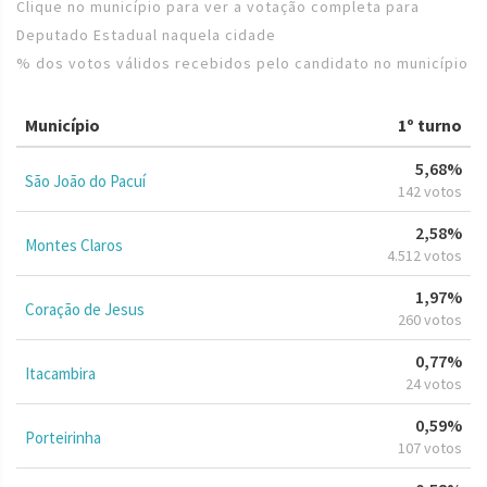
Clique no município para ver a votação completa para
Deputado Estadual naquela cidade
% dos votos válidos recebidos pelo candidato no município
Município
1º turno
5,68%
São João do Pacuí
142 votos
2,58%
Montes Claros
4.512 votos
1,97%
Coração de Jesus
260 votos
0,77%
Itacambira
24 votos
0,59%
Porteirinha
107 votos